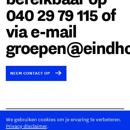
040 29 79 115 of
via e-mail
groepen@eindho
NEEM CONTACT OP
Disclaimer
We gebruiken cookies om je ervaring te verbeteren.
Eindhoven365
Privacy disclaimer
.