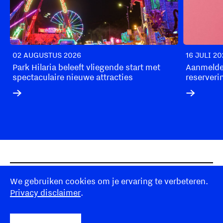
02 AUGUSTUS 2026
16 JULI 2
Park Hilaria beleeft vliegende start met
Aanmelde
spectaculaire nieuwe attracties
reserveri
Disclaimer
We gebruiken cookies om je ervaring te verbeteren.
Eindhoven365
Privacy disclaimer
.
Over ons