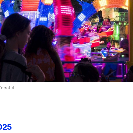
Kneefel
025