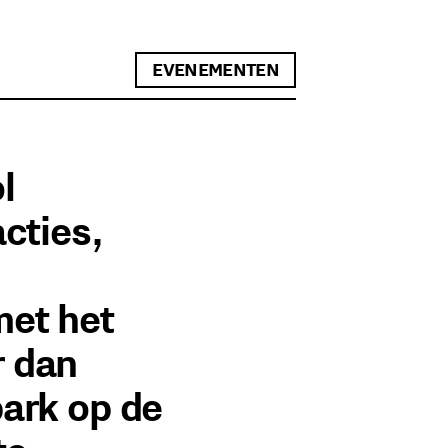
EVENEMENTEN
l
acties,
met het
r dan
park op de