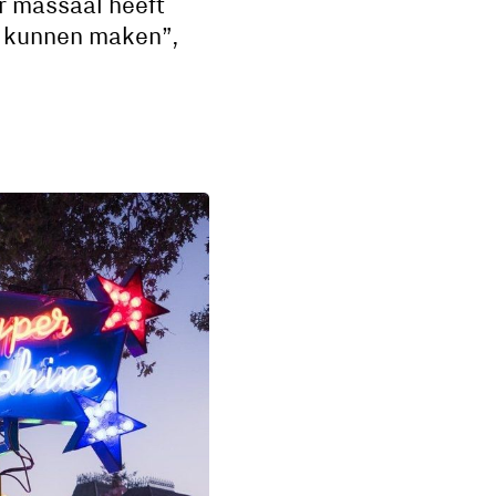
r massaal heeft
n kunnen maken”,