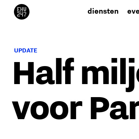
diensten
ev
UPDATE
Half mil
voor Par