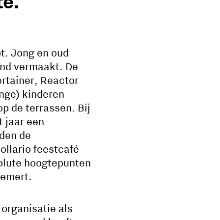
te.
pt. Jong en oud
end vermaakt. De
ertainer, Reactor
onge) kinderen
p de terrassen. Bij
 jaar een
gden de
ollario feestcafé
solute hoogtepunten
Hemert.
 organisatie als