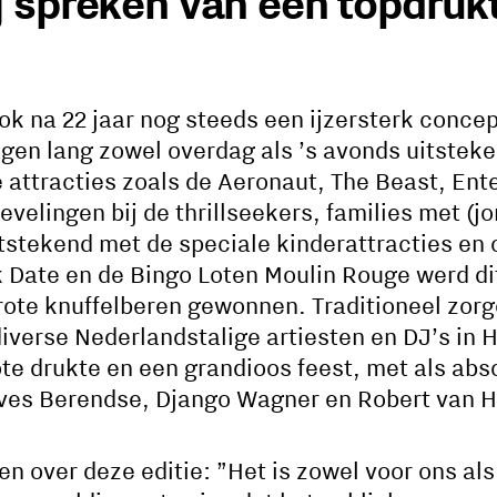
 spreken van een topdruk
 ook na 22 jaar nog steeds een ijzersterk conce
agen lang zowel overdag als ’s avonds uitstek
 attracties zoals de Aeronaut, The Beast, Ent
evelingen bij de thrillseekers, families met (j
stekend met de speciale kinderattracties en o
 Date en de Bingo Loten Moulin Rouge werd dit
rote knuffelberen gewonnen. Traditioneel zor
iverse Nederlandstalige artiesten en DJ’s in H
ote drukte en een grandioos feest, met als ab
ves Berendse, Django Wagner en Robert van 
den over deze editie: ”Het is zowel voor ons als