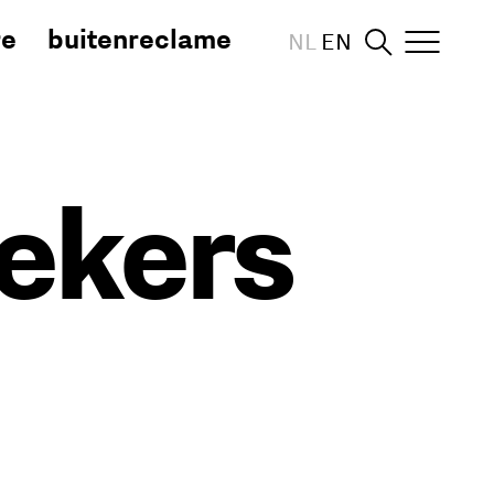
re
buitenreclame
NL
EN
oekers