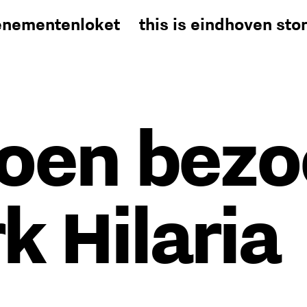
enementenloket
this is eindhoven sto
joen bez
k Hilaria