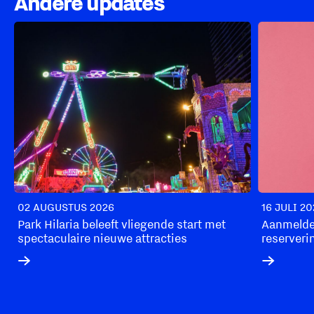
Andere updates
02 AUGUSTUS 2026
16 JULI 2
Park Hilaria beleeft vliegende start met
Aanmelde
spectaculaire nieuwe attracties
reserveri